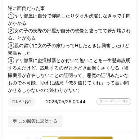
逆に面倒だった事

①ヤリ部屋は自分で掃除したりタオル洗濯しなきゃで手間
がかかる

②女の子の実際の部屋が自分の想像と違ってて夢が壊され
ることがある

③親の留守に女の子の家行ってHしたときは興奮したけど
緊張もした

④ヤリ部屋に盗撮機器とか付いて無いことを一生懸命説明
するんだけど、説明するのがときどき面倒くさくなる（盗
撮機器が存在しないことの証明って、悪魔の証明みたいな
もので不可能。ゆえに結局「俺を信じてくれ」って言い聞
かせるしかないので終わりがない）
2026/05/26 00:44
いいね
🤍
1
🏆 ベストアンサーに選ぶ
💬 この回答に返信する