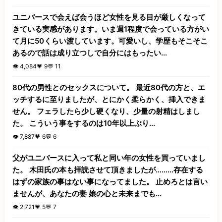
ユニバースで会えば会うほど女性を見る目が厳しくなって
きている実感があります。いま週1程度で会っている方がい
て月に50くらい渡しています。可愛いし、学歴もそこそこ
あるので話は成り立つしで自分にはもったい...
👁️ 4,084
💗 9
💬 11
80代の男性とのセックスについて。 最近80代の方と、エ
ッチするに至りましたが、とにかく柔らかく、挿入できま
せん。 フェラしたら少し硬くなり、少量の射精はしまし
た。 こういう事をするのは10年以上ぶり...
👁️ 7,887
💗 6
💬 6
父がユニバースに入って私と同い年の女性を買っていまし
た。 木田氏の本も拝読させて頂きましたが………存在する
はずの家族の事はない事になってました。 止めろとは言い
ませんが、あなたの妻 娘の心と未来までも...
👁️ 2,721
💗 5
💬 7