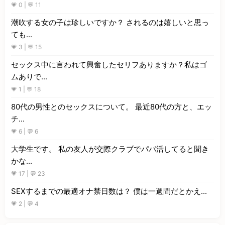
💗 0 | 💬 11
潮吹する女の子は珍しいですか？ されるのは嬉しいと思っ
ても...
💗 3 | 💬 15
セックス中に言われて興奮したセリフありますか？私はゴ
ムありで...
💗 1 | 💬 18
80代の男性とのセックスについて。 最近80代の方と、エッ
チ...
💗 6 | 💬 6
大学生です。 私の友人が交際クラブでパパ活してると聞き
かな...
💗 17 | 💬 23
SEXするまでの最適オナ禁日数は？ 僕は一週間だとかえ...
💗 2 | 💬 4