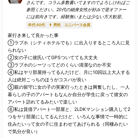
さんです。コラム多数書いてますのでよろしければご
参照ください。20代の細身女性が好みで逆オファー
には前向きです。経験無いまたは少ない方大歓迎。
年代 60代
👨 男性
ユニバース会員
家行き来して良かった事

①ラブホ（シティホテルでも）に出入りするところ人に見
られない

②女の子に彼氏いてGPSついてても大丈夫

③ラブホのシーツってどのくらい清潔なのか不安

④私はヤリ部屋持ってるんだけど、月に10回以上大人する
人は絶対こっちのほうがコスパが良い

⑤親の留守に女の子の実家行ったときは興奮したし、一人
暮らしの子のアパートもなんか自分が学生に戻って彼女の
アパート訪れてるみたいで楽しい

⑥私は賃借アパート一部屋と、2LDKマンション購入して2
つをヤリ部屋にしてるんだけど、いろんな事情で一時的に
住みたいって女の子に住まわせてあげられる（同棲みたい
で気分が良い）
