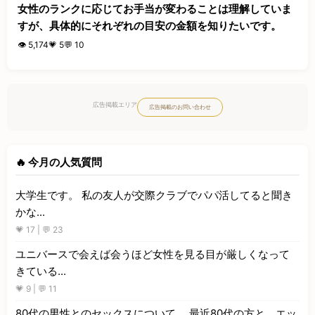
女性のランクに応じてお手当が変わることは理解していま
すが、具体的にそれぞれの目安の金額を知りたいです。
👁️ 5,174
💗 5
💬 10
広告掲載エリア
広告掲載のお問い合わせ
🔥 今月の人気質問
大学生です。 私の友人が交際クラブでパパ活してると聞き
かな...
💗 17 | 💬 23
ユニバースで会えば会うほど女性を見る目が厳しくなって
きている...
💗 9 | 💬 11
80代の男性とのセックスについて。 最近80代の方と、エッ