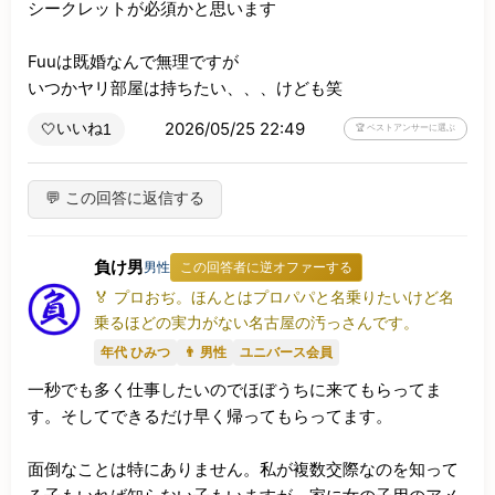
シークレットが必須かと思います

Fuuは既婚なんで無理ですが

いつかヤリ部屋は持ちたい、、、けども笑
2026/05/25 22:49
いいね
🤍
1
🏆 ベストアンサーに選ぶ
💬 この回答に返信する
負け男
男性
この回答者に逆オファーする
🏅 プロおぢ。ほんとはプロパパと名乗りたいけど名
乗るほどの実力がない名古屋の汚っさんです。
年代 ひみつ
👨 男性
ユニバース会員
一秒でも多く仕事したいのでほぼうちに来てもらってま
す。そしてできるだけ早く帰ってもらってます。

面倒なことは特にありません。私が複数交際なのを知って