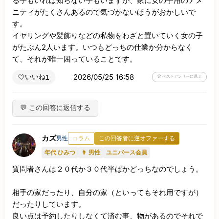
る子もいれば知らない子もいますが、家に女の子用のアメ
ニティがたくさんあるので気づかないほうがおかしいで
す。

イヤリングや髪飾りなどの私物をわざと置いていく女の子
がたぶん2人います。いつもどっちの仕業か分からなく
て、それが唯一困っていることです。
2026/05/25 16:58
いいね
🤍
1
🏆 ベストアンサーに選ぶ
💬 この回答に返信する
カズ
男性
コラム
この回答者に逆オファーする
年代 ひみつ
👨 男性
ユニバース会員
質問者さんは２０代か３０代半ばかどっちなのでしょう。

相手の家だったり、自分の家（といってもそれ用ですが）
だったりしています。

良い点は予約したりしなくて済む事、物があるのでそれで