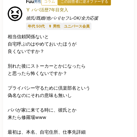
Fuu
男性
コラム
この回答者に逆オファーする
🏅 パパ活歴7年目突入
彼氏/既婚/他パパ/セフレOK/全力応援
年代 50代
👨 男性
ユニバース会員
相当信頼関係ないと

自宅呼ぶのはやめておいたほうが

良くないですか？

別れた後にストーカーとかになったら

と思ったら怖くないですか？

プライバシー守るために倶楽部名という

偽名なのにそれの意味も無いし

パパが家に来てる時に、彼氏とか

来たら修羅場www

最初は、本名、自宅住所、仕事先詳細
