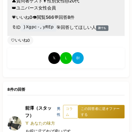
👤
質問者
ゲスト
👩
性別
女性
🎂
20代
👑
ユニバース女性会員
💗
いいね
0
👁️
閲覧
566
💬
回答
8件
🔖
ID
🎯
回答してほしい人
)Xgpc-,yREp
誰でも
いいね
🤍
0
𝕏
L
B!
8件の回答
前澤（スタッ
男
コラ
この回答者に逆オファー
性
ム
する
フ）
🏅 あなたの味方
お役に立てれば幸いです。