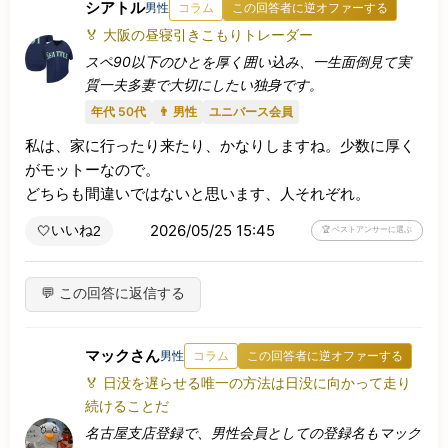
シアトル
男性
コラム
この回答者に逆オファーする
🏅 大阪の昼寝引きこもりトレーダー
スペ90以下のひとを厚く囲い込み、一生面倒見て実
質一夫多妻で大切にしたい独身です。
年代 50代
👨 男性
ユニバース会員
私は、家に行ったり来たり、かなりしますね。少数に厚く
がモットーなので。

どちらも間違いではないと思います、人それぞれ。
2026/05/25 15:45
いいね
🤍
2
🏆 ベストアンサーに選ぶ
💬 この回答に返信する
マックさん
男性
コラム
この回答者に逆オファーする
🏅 日没を遅らせる唯一の方法は日没に向かって走り
続けることだ
名古屋支店登録で、男性会員としての登録名もマック