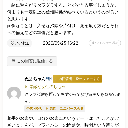
一緒に遊んだりダラダラすることができる事でしょうか。

何よりも一定以上の信頼関係が結べているというのが良い
と思います。

面倒なことは、入念な掃除や片付け、潮を噴く方だとそれ
への備えなどの準備だと思います。
2026/05/25 16:22
いいね
🤍
1
🏆 ベストアンサーに選ぶ
💬 この回答に返信する
ぬまちゃん
男性
この回答者に逆オファーする
🏅 素敵な女性のしもべ
クラブ活動を通して可愛がって頂ける中年を目指しま
す。
年代 40代
👨 男性
ユニバース会員
相手のお家や、自分のお家にというデートはしたことがご
ざいませんが、プライバシーの問題や、時間という縛りが