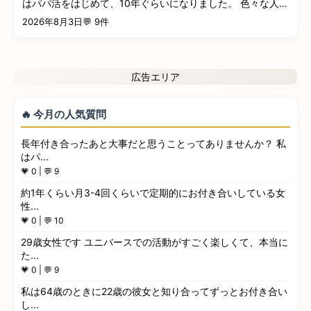
すが合計300人以上に会いました。 その人たちの中
はパパ活をはじめて、10年ぐらいになりました。 色々な人に
でた...
出...
2026年8月3日
💬 9件
広告エリア
🔥 今月の人気質問
長年付き合ったあと大事だと思うことってありませんか？ 私
はパ...
💗 0 | 💬 9
約1年くらい月3-4回くらいで定期的にお付き合いしている女
性...
💗 0 | 💬 10
29歳女性です ユニバースでの活動がすごく楽しくて、本当に
た...
💗 0 | 💬 9
私は64歳のときに22歳の彼女と知り合ってずっとお付き合い
し...