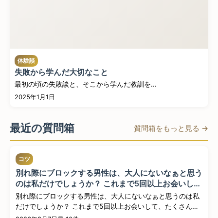
体験談
失敗から学んだ大切なこと
最初の頃の失敗談と、そこから学んだ教訓を...
2025年1月1日
最近の質問箱
質問箱をもっと見る →
コツ
別れ際にブロックする男性は、大人にないなぁと思う
のは私だけでしょうか？ これまで5回以上お会いし
て、たくさんお食事やデートなどをして楽しんだの
別れ際にブロックする男性は、大人にないなぁと思うのは私
に、お別れの際に既読スルーや返信を返さないブロッ
だけでしょうか？ これまで5回以上お会いして、たくさんお
クなどそう...
食事...