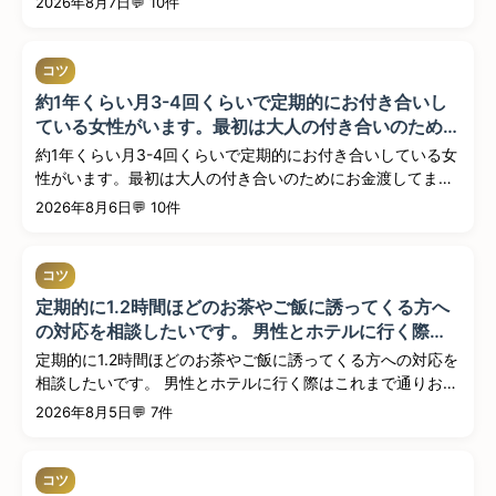
2026年8月7日
💬 10件
コツ
約1年くらい月3-4回くらいで定期的にお付き合いし
ている女性がいます。最初は大人の付き合いのために
お金渡してましたが、最近は慣れたせいか僕が歳とっ
約1年くらい月3-4回くらいで定期的にお付き合いしている女
てせいか、逆にお金渡すために大人の付き合いをして
性がいます。最初は大人の付き合いのためにお金渡してまし
る感覚...
たが、最...
2026年8月6日
💬 10件
コツ
定期的に1.2時間ほどのお茶やご飯に誘ってくる方へ
の対応を相談したいです。 男性とホテルに行く際は
これまで通りお手当をいただいてますが、 最近男性
定期的に1.2時間ほどのお茶やご飯に誘ってくる方への対応を
の会社でのお仕事（月10万ほどの重くない業務）を
相談したいです。 男性とホテルに行く際はこれまで通りお
いただ...
手...
2026年8月5日
💬 7件
コツ