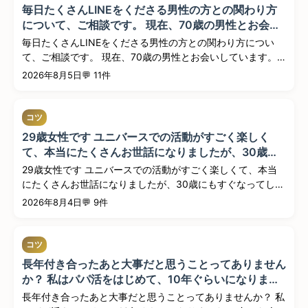
毎日たくさんLINEをくださる男性の方との関わり方
について、ご相談です。 現在、70歳の男性とお会い
しています。年齢を感じさせないほど若々しく、人柄
毎日たくさんLINEをくださる男性の方との関わり方につい
もとても素敵な方で、私自身も関係は続けていきたい
て、ご相談です。 現在、70歳の男性とお会いしています。
と思...
年...
2026年8月5日
💬 11件
コツ
29歳女性です ユニバースでの活動がすごく楽しく
て、本当にたくさんお世話になりましたが、30歳に
もすぐなってしまうので、そうなるとオファーが来な
29歳女性です ユニバースでの活動がすごく楽しくて、本当
くなるのではないかと心配しています。やはり20代
にたくさんお世話になりましたが、30歳にもすぐなってしま
前半にオ...
うので...
2026年8月4日
💬 9件
コツ
長年付き合ったあと大事だと思うことってありません
か？ 私はパパ活をはじめて、10年ぐらいになりまし
た。 色々な人に出会って、別れてを繰り返していま
長年付き合ったあと大事だと思うことってありませんか？ 私