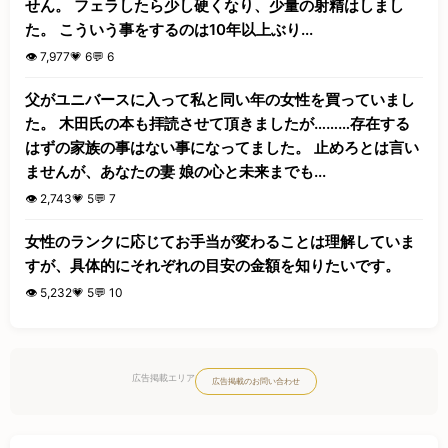
せん。 フェラしたら少し硬くなり、少量の射精はしまし
た。 こういう事をするのは10年以上ぶり...
👁️ 7,977
💗 6
💬 6
父がユニバースに入って私と同い年の女性を買っていまし
た。 木田氏の本も拝読させて頂きましたが………存在する
はずの家族の事はない事になってました。 止めろとは言い
ませんが、あなたの妻 娘の心と未来までも...
👁️ 2,743
💗 5
💬 7
女性のランクに応じてお手当が変わることは理解していま
すが、具体的にそれぞれの目安の金額を知りたいです。
👁️ 5,232
💗 5
💬 10
広告掲載エリア
広告掲載のお問い合わせ