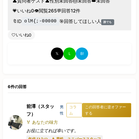
👤
質問者
ゲスト
👤
性別
未回答
🎂
未回答
👑
未回答
💗
いいね
0
👁️
閲覧
265
💬
回答
12件
🔖
ID
🎯
回答してほしい人
olM{;-00000
誰でも
いいね
🤍
0
𝕏
L
B!
6件の回答
前澤（スタッ
男
コラ
この回答者に逆オファー
性
ム
する
フ）
🏅 あなたの味方
お役に立てれば幸いです。
年代 ひみつ
👨 男性
ユニバーススタッフ