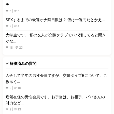
チ...
💗 6 | 💬 6
SEXするまでの最適オナ禁日数は？ 僕は一週間だとかえ...
💗 2 | 💬 4
大学生です。 私の友人が交際クラブでパパ活してると聞き
かな...
💗 18 | 💬 23
✓ 解決済みの質問
入会して半年の男性会員ですが、交際タイプBについて、ご
教示く...
💗 2 | 💬 10
近畿在住の男性会員です。お手当は、お相手、パパさんの
財力など...
💗 2 | 💬 13