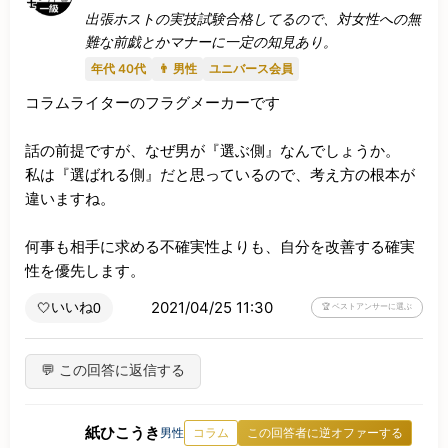
出張ホストの実技試験合格してるので、対女性への無
難な前戯とかマナーに一定の知見あり。
年代 40代
👨 男性
ユニバース会員
コラムライターのフラグメーカーです

話の前提ですが、なぜ男が『選ぶ側』なんでしょうか。

私は『選ばれる側』だと思っているので、考え方の根本が
違いますね。

何事も相手に求める不確実性よりも、自分を改善する確実
性を優先します。
2021/04/25 11:30
いいね
🤍
0
🏆 ベストアンサーに選ぶ
💬 この回答に返信する
紙ひこうき
男性
コラム
この回答者に逆オファーする