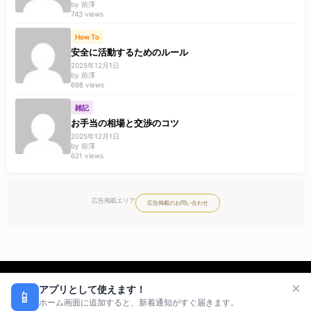
by 前澤
743 views
How To
安全に活動するためのルール
2025年12月1日
by 前澤
698 views
雑記
お手当の相場と交渉のコツ
2025年12月1日
by 前澤
621 views
広告掲載エリア
広告掲載のお問い合わせ
回答者の募集
×
アプリとして使えます！
📱
お問い合わせ
ホーム画面に追加すると、新着通知がすぐ届きます。