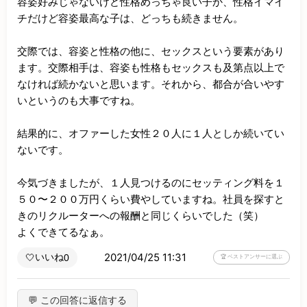
容姿好みじゃないけど性格めっちゃ良い子か、性格イマイ
チだけど容姿最高な子は、どっちも続きません。

交際では、容姿と性格の他に、セックスという要素があり
ます。交際相手は、容姿も性格もセックスも及第点以上で
なければ続かないと思います。それから、都合が合いやす
いというのも大事ですね。

結果的に、オファーした女性２０人に１人としか続いてい
ないです。

今気づきましたが、１人見つけるのにセッティング料を１
５０〜２００万円くらい費やしていますね。社員を探すと
きのリクルーターへの報酬と同じくらいでした（笑）

よくできてるなぁ。
2021/04/25 11:31
いいね
🤍
0
🏆 ベストアンサーに選ぶ
💬 この回答に返信する