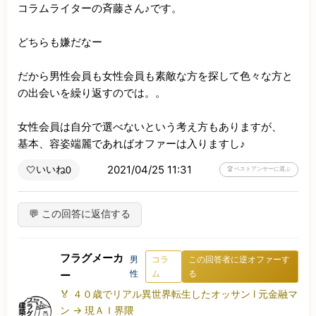
コラムライターの斉藤さん♪です。

どちらも嫌だなー

だから男性会員も女性会員も素敵な方を探して色々な方と
の出会いを繰り返すのでは。。

女性会員は自分で選べないという考え方もありますが、

基本、容姿端麗であればオファーは入りますし♪
2021/04/25 11:31
いいね
🤍
0
🏆 ベストアンサーに選ぶ
💬 この回答に返信する
フラグメーカ
男
コラ
この回答者に逆オファーす
性
ム
る
ー
🏅 ４０歳でリアル異世界転生したオッサン l 元金融マ
ン → 現ＡＩ界隈