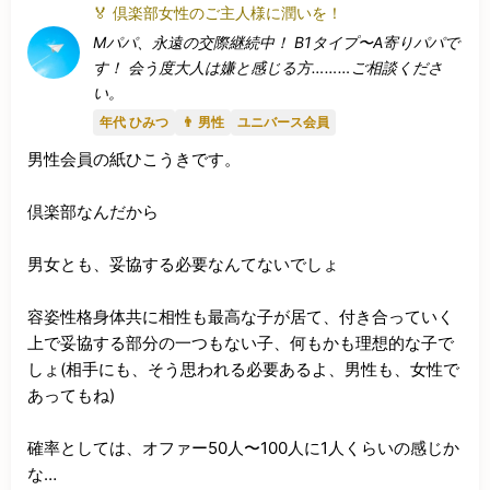
🏅 倶楽部女性のご主人様に潤いを！
Mパパ、永遠の交際継続中！ B1タイプ〜A寄りパパで
す！ 会う度大人は嫌と感じる方………ご相談くださ
い。
年代 ひみつ
👨 男性
ユニバース会員
男性会員の紙ひこうきです。

倶楽部なんだから

男女とも、妥協する必要なんてないでしょ

容姿性格身体共に相性も最高な子が居て、付き合っていく
上で妥協する部分の一つもない子、何もかも理想的な子で
しょ(相手にも、そう思われる必要あるよ、男性も、女性で
あってもね)

確率としては、オファー50人〜100人に1人くらいの感じか
な…