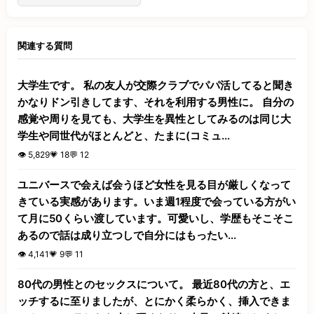
関連する質問
大学生です。 私の友人が交際クラブでパパ活してると聞き
かなりドン引きしてます、それを利用する男性に。 自分の
感覚や周りを見ても、大学生を異性としてみるのは同じ大
学生や同世代がほとんどと、たまに(コミュ...
👁️ 5,829
💗 18
💬 12
ユニバースで会えば会うほど女性を見る目が厳しくなって
きている実感があります。いま週1程度で会っている方がい
て月に50くらい渡しています。可愛いし、学歴もそこそこ
あるので話は成り立つしで自分にはもったい...
👁️ 4,141
💗 9
💬 11
80代の男性とのセックスについて。 最近80代の方と、エ
ッチするに至りましたが、とにかく柔らかく、挿入できま