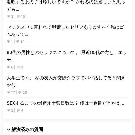
潮吹する女の子は珍しいですか？ されるのは嬉しいと思っ
ても...
💗 3 | 💬 15
セックス中に言われて興奮したセリフありますか？私はゴ
ムありで...
💗 1 | 💬 18
80代の男性とのセックスについて。 最近80代の方と、エッ
チ...
💗 6 | 💬 6
大学生です。 私の友人が交際クラブでパパ活してると聞き
かな...
💗 17 | 💬 23
SEXするまでの最適オナ禁日数は？ 僕は一週間だとかえ...
💗 2 | 💬 4
✓ 解決済みの質問