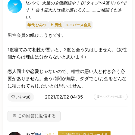
Mパパ、永遠の交際継続中！ B1タイプ〜A寄りパパで
す！ 会う度大人は嫌と感じる方………ご相談くださ
い。
年代 ひみつ
👨 男性
ユニバース会員
男性会員の紙ひこうきです。

1度寝てみて相性が悪いと、2度と会う気はしません。(女性
側からは理由は分からないと思います)

恋人同士や恋愛じゃないので、相性の悪い人と付き合う必
要がありません。会う時間が無駄、タダでも(お金をどんな
に積まれても)したいとは思いません。
2021/02/02 04:35
いいね
🤍
0
🏆 ベストアンサーに選ぶ
💬 この回答に返信する
カズ
男性
コラム
この回答者に逆オファーする