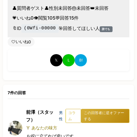
👤
質問者
ゲスト
👤
性別
未回答
🎂
未回答
👑
未回答
💗
いいね
0
👁️
閲覧
105
💬
回答
15件
🔖
ID
🎯
回答してほしい人
(0Wfi-00000
誰でも
いいね
🤍
0
𝕏
L
B!
7件の回答
前澤（スタッ
男
コラ
この回答者に逆オファー
性
ム
する
フ）
🏅 あなたの味方
お役に立てれば幸いです。