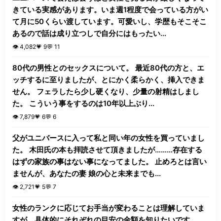
きている実感があります。いま週1程度で会っている方がい
て月に50くらい渡しています。可愛いし、学歴もそこそこ
あるので話は成り立つしで自分にはもったい...
👁️ 4,082
💗 9
💬 11
80代の男性とのセックスについて。 最近80代の方と、エ
ッチするに至りましたが、とにかく柔らかく、挿入できま
せん。 フェラしたら少し硬くなり、少量の射精はしまし
た。 こういう事をするのは10年以上ぶり...
👁️ 7,879
💗 6
💬 6
父がユニバースに入って私と同い年の女性を買っていまし
た。 木田氏の本も拝読させて頂きましたが………存在する
はずの家族の事はない事になってました。 止めろとは言い
ませんが、あなたの妻 娘の心と未来までも...
👁️ 2,721
💗 5
💬 7
女性のランクに応じてお手当が変わることは理解していま
すが、具体的にそれぞれの目安の金額を知りたいです。