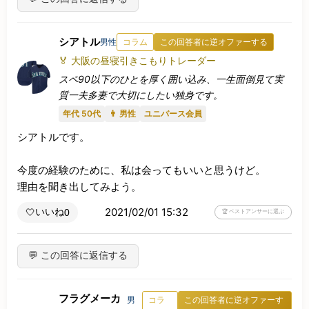
シアトル
男性
コラム
この回答者に逆オファーする
🏅 大阪の昼寝引きこもりトレーダー
スペ90以下のひとを厚く囲い込み、一生面倒見て実
質一夫多妻で大切にしたい独身です。
年代 50代
👨 男性
ユニバース会員
シアトルです。

今度の経験のために、私は会ってもいいと思うけど。

理由を聞き出してみよう。
2021/02/01 15:32
いいね
🤍
0
🏆 ベストアンサーに選ぶ
💬 この回答に返信する
フラグメーカ
男
コラ
この回答者に逆オファーす