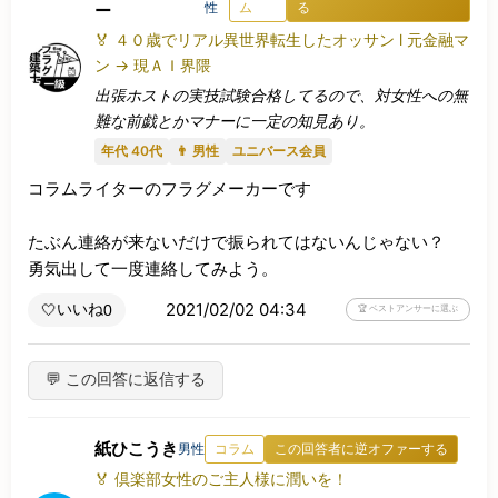
性
ム
る
ー
🏅 ４０歳でリアル異世界転生したオッサン l 元金融マ
ン → 現ＡＩ界隈
出張ホストの実技試験合格してるので、対女性への無
難な前戯とかマナーに一定の知見あり。
年代 40代
👨 男性
ユニバース会員
コラムライターのフラグメーカーです

たぶん連絡が来ないだけで振られてはないんじゃない？

勇気出して一度連絡してみよう。
2021/02/02 04:34
いいね
🤍
0
🏆 ベストアンサーに選ぶ
💬 この回答に返信する
紙ひこうき
男性
コラム
この回答者に逆オファーする
🏅 倶楽部女性のご主人様に潤いを！