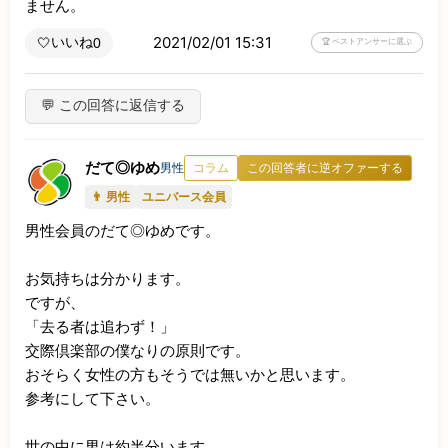
ません。
2021/02/01 15:31
いいね
🤍
0
🏆 ベストアンサーに選ぶ
💬 この回答に返信する
だて◎ゆめ
男性
コラム
この回答者に逆オファーする
👨 男性
ユニバース会員
男性会員のだて◎ゆめです。

お気持ちは分かります。

ですが、

「去る者は追わず！」

交際倶楽部の僕なりの原則です。

おそらく女性の方もそうでは無いかと思います。

参考にして下さい。

世の中に男は約半分います。
