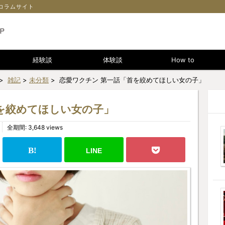
コラムサイト
経験談
体験談
How to
>
雑記
>
未分類
> 恋愛ワクチン 第一話「首を絞めてほしい女の子」
を絞めてほしい女の子」
全期間: 3,648 views