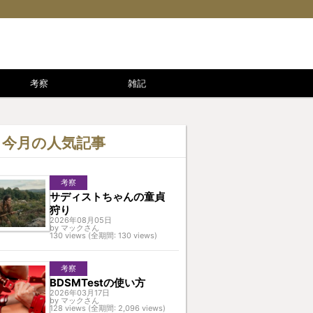
考察
雑記
今月の人気記事
考察
サディストちゃんの童貞
狩り
2026年08月05日
by マックさん
130 views (全期間: 130 views)
考察
BDSMTestの使い方
2026年03月17日
by マックさん
128 views (全期間: 2,096 views)