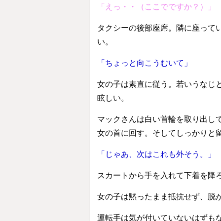
「えっ・・（ここでですか？）」
タクシーの後部座席。隣に座ってい
い。
「ちょっと向こうむいて」
女の子は素直に従う。若いうなじ
眩しい。
マックさんは白い首輪を取り出し
女の首に回す。そしてしっかりと
「じゃあ、次はこれも外そう。」
スカートから手を入れて下着を降
女の子は黙ったまま抵抗せず、脱
運転手は気が付いていないはずも