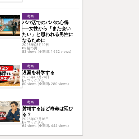
考察
パパ活でのパパの心得
──女性から「また会い
たい」と思われる男性に
なるために
2026年05月19日
by 勝つ男
83 views (全期間: 1,632 views)
考察
遅漏を科学する
2026年07月24日
by マックさん
80 views (全期間: 289 views)
考察
射精するほど寿命は延び
る？
2026年07月16日
by マックさん
64 views (全期間: 444 views)