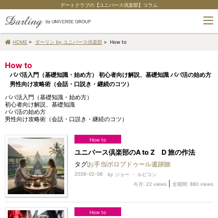
デートクラブの【ユニバース倶楽部】コラム
tog
nav
HOME
>
ダーリン by ユニバース倶楽部
> How to
How to
パパ活入門（基礎知識・始め方） 初心者向け解説、基礎知識 パパ活の始め方
男性向け攻略術（会話・口説き・継続のコツ）
パパ活入門（基礎知識・始め方）
初心者向け解説、基礎知識
パパ活の始め方
男性向け攻略術（会話・口説き・継続のコツ）
How to
ユニバース倶楽部のA to Z D 旅の作法
タグ
お手当
ボロブドゥール遺跡
旅
2026-02-06
by
ジョー ・ ルビコン
|
今月: 22 views
全期間: 880 views
How to