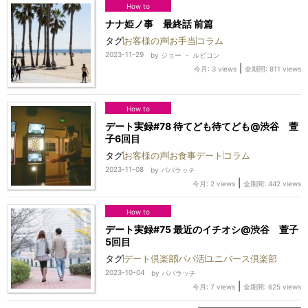
How to
ナナ姫ノ事 最終話 前篇
タグ
お客様の声
お手当
コラム
2023-11-29
by
ジョー ・ ルビコン
|
今月: 3 views
全期間: 811 views
How to
デート実録#78 待てども待てども@渋谷 萱
子6回目
タグ
お客様の声
お食事デート
コラム
2023-11-08
by
パパラッチ
|
今月: 2 views
全期間: 442 views
How to
デート実録#75 最近のイチオシ@渋谷 萱子
5回目
タグ
デート倶楽部
パパ活
ユニバース倶楽部
2023-10-04
by
パパラッチ
|
今月: 7 views
全期間: 625 views