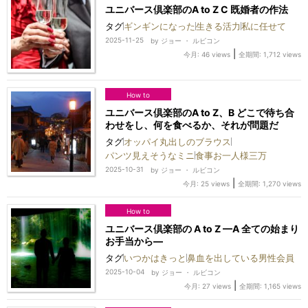
ユニバース倶楽部のA to Z C 既婚者の作法
タグ
ギンギンになった
生きる活力
私に任せて
2025-11-25
by
ジョー ・ ルビコン
|
今月: 46 views
全期間: 1,712 views
How to
ユニバース倶楽部のA to Z、B どこで待ち合
わせをし、何を食べるか、それが問題だ
タグ
オッパイ丸出しのブラウス
パンツ見えそうなミニ
食事お一人様三万
2025-10-31
by
ジョー ・ ルビコン
|
今月: 25 views
全期間: 1,270 views
How to
ユニバース倶楽部の A to Z —A 全ての始まり
お手当から—
タグ
いつかはきっと
鼻血を出している男性会員
2025-10-04
by
ジョー ・ ルビコン
|
今月: 27 views
全期間: 1,165 views