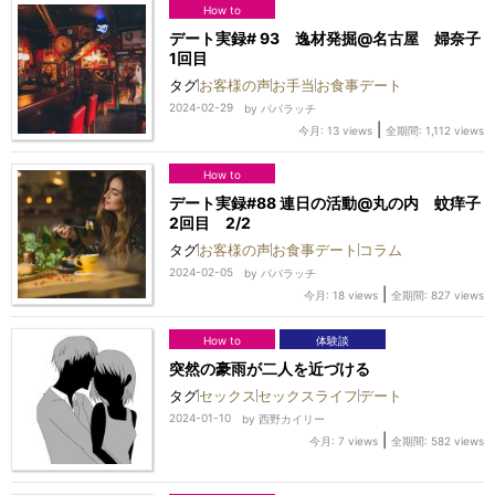
How to
デート実録# 93 逸材発掘@名古屋 婦奈子
1回目
タグ
お客様の声
お手当
お食事デート
2024-02-29
by
パパラッチ
|
今月: 13 views
全期間: 1,112 views
How to
デート実録#88 連日の活動@丸の内 蚊痒子
2回目 2/2
タグ
お客様の声
お食事デート
コラム
2024-02-05
by
パパラッチ
|
今月: 18 views
全期間: 827 views
How to
体験談
突然の豪雨が二人を近づける
タグ
セックス
セックスライフ
デート
2024-01-10
by
西野カイリー
|
今月: 7 views
全期間: 582 views