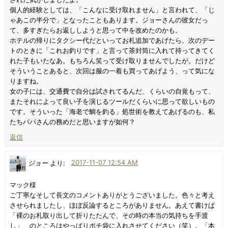
個人的経験としては、「こんなに受け取れません」と言われて、「じ
ゃあこの半分で」となったこともあります。ジョーさんの彼女だっ
て、多すぎたらお返ししようと思って中を改めたのかも。
ホテルの帰りにタクシー代だといってお札追加であげたら、次のデー
トのときに「これお釣りです」と言って茶封筒に入れて持ってきてく
れた子もいたなあ。もちろん笑って受け取りませんでしたが。だけど
そういうことあると、次回は服の一着も買ってあげよう、って気にな
りますね。
女の子には、交通費で自分は試されてるんだ、くらいの自覚もって、
またそれによって良い子を演じるツールだくらいに思って欲しいもの
です。そういった「海老で鯛を釣る」処世術を教えてあげるのも、私
たちパパさんの務めだと思いますが如何？
返信
ジョー
より:
2017-11-07 12:54 AM
マック様
ご丁寧なそして長文のコメントありがとうございました。色々と考え
させられましたし、ほぼ反論するところがありません。あえて書けば
「裸のお札取り出して折りたたんで、その時の本当の気持ちを手渡
し」 のところはやっぱりポチ袋に入れさせてください（笑）。「本