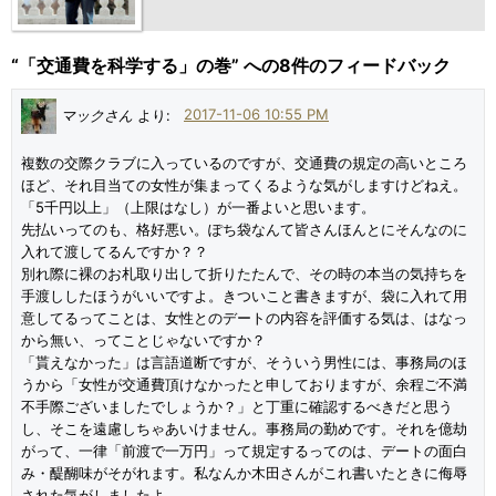
“「交通費を科学する」の巻” への8件のフィードバック
マックさん
より:
2017-11-06 10:55 PM
複数の交際クラブに入っているのですが、交通費の規定の高いところ
ほど、それ目当ての女性が集まってくるような気がしますけどねえ。
「5千円以上」（上限はなし）が一番よいと思います。
先払いってのも、格好悪い。ぽち袋なんて皆さんほんとにそんなのに
入れて渡してるんですか？？
別れ際に裸のお札取り出して折りたたんで、その時の本当の気持ちを
手渡ししたほうがいいですよ。きついこと書きますが、袋に入れて用
意してるってことは、女性とのデートの内容を評価する気は、はなっ
から無い、ってことじゃないですか？
「貰えなかった」は言語道断ですが、そういう男性には、事務局のほ
うから「女性が交通費頂けなかったと申しておりますが、余程ご不満
不手際ございましたでしょうか？」と丁重に確認するべきだと思う
し、そこを遠慮しちゃあいけません。事務局の勤めです。それを億劫
がって、一律「前渡で一万円」って規定するってのは、デートの面白
み・醍醐味がそがれます。私なんか木田さんがこれ書いたときに侮辱
された気がしましたよ。