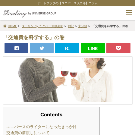
デートクラブの【ユニバース倶楽部】コラム
tog
nav
HOME
>
ダーリン by ユニバース倶楽部
>
雑記
>
未分類
> 「交通費を科学する」の巻
「交通費を科学する」の巻
Contents
ユニバースのライターになったきっかけ
交通費の前渡しについて