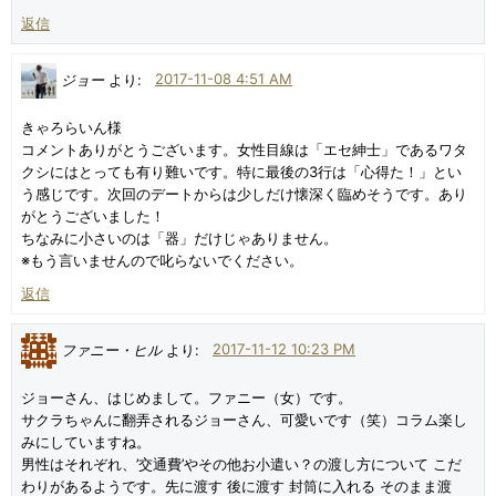
返信
ジョー
より:
2017-11-08 4:51 AM
きゃろらいん様
コメントありがとうございます。女性目線は「エセ紳士」であるワタ
クシにはとっても有り難いです。特に最後の3行は「心得た！」とい
う感じです。次回のデートからは少しだけ懐深く臨めそうです。あり
がとうございました！
ちなみに小さいのは「器」だけじゃありません。
※もう言いませんので叱らないでください。
返信
ファニー・ヒル
より:
2017-11-12 10:23 PM
ジョーさん、はじめまして。ファニー（女）です。
サクラちゃんに翻弄されるジョーさん、可愛いです（笑）コラム楽し
みにしていますね。
男性はそれぞれ、’交通費’やその他お小遣い？の渡し方について こだ
わりがあるようです。先に渡す 後に渡す 封筒に入れる そのまま渡