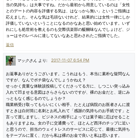
当の気持ち」は大事ですね。だから最初から用意しているのは「女性
とのデートの内容を評価する気は、はなっから無い」というご指摘は
応えました。そんな気は毛頭ないけれど、結果的には女性一律にしか
評価していないということになるのかなあと思い始めています。いず
れにしも処世術を教えるのも交際倶楽部の醍醐味なんでしょけど、ジ
ョーはそのレベルに達してないなあと思わされたご指摘でした。
返信
マックさん
より:
2017-11-07 6:54 PM
お返事ありがとうございます。こうれはもう、本当に素朴な疑問なん
ですが、なんでポチ袋なんでしょうかねえ？
せっかく貴重な体験談投稿してくださってる方に、しつこい突っ込み
入れて凹ませる意図はさらさらないのですが、裸のお金だと、逆にみ
っともなく感じるのでしょうか？
職業柄受け取ってもらいにくい相手、たとえば病院のお医者さんに渡
すときは白封筒に名刺とお札入れて「感謝の気持ちのお手紙です」と
言って渡しますし、ビジネスの相手によっては菓子箱に忍ばせること
もありますよね。女の子に交通費って、ほとんど西洋のチップに近い
と思うので、担当のウェイトレスのサービスに応じて、最後に気持ち
をテーブルに置く、だから私は裸のお金で良いと私は思います。