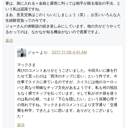
要は、袋に入れる＝金銭と露骨に判っては相手が困る場合の手法、と
いう私は認識ですね。
まあ、意見交換はこのくらいにしましょう（笑）。お互いいろんな人
生経験背負っての今です。
ジョーさんの体験談の続き楽しみにしています。他の方がどうやって
るかってのは、なかなか知る機会がないので貴重ですよ。
返信
ジョー
より:
2017-11-08 4:41 AM
マックさま
再びのコメントありがとうございました。今回大いに膝を打
たせて貰ったのは「西洋のチップに近い」という件です。今
仕事でスイスに来ているのですが、スイスには他のヨーロッ
パと異なり明確なチップ文化があるようです。私も何の抵抗
もなく裸でチップを払っています。そして私がポチ袋を使う
のは私の心根、つまり「下心を隠したい」という深層心理？
の現れですね。マックさまのコメントにより文字通り「交通
費を科学」できたように思います。ありがとうございまし
た！
返信