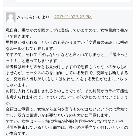
きゃろらいん
より:
2017-11-07 7:22 PM
私自身、幾つかの交際クラブに登録していますので、女性目線で書か
せて頂きます。
男性側が引かれる、というのも分かりますが「交通費の確認」は明確
なルールとして存在します。
ですので、それで「次はない」などと言われてしまうと、「器小っさ
っ！！」と思ってしまいます。。
筆者様は紳士な方かとお見受けしますので想像もつかないのかもしれ
ませんが、セックスのみを目的にしている男性で、交際をお断りする
と、交通費の出し渋り(もしくは払わない)をする男性がたまにいらっ
しゃいます。
封筒に入れてお渡しされるとのことですが、その封筒がカラの可能性
も考えられますので、そういったルールができたのではないでしょう
か。
金額はご厚意で、女性から文句を言うものではないというのは承知で
すし、双方に気遣いが必要だというのも大いに同意します。
ですが、女性はデート前に準備が必要(美容室やケアなど)なことや、
時間を拘束しているという面では、多少のお手当てが欲しいというの
が本音です。