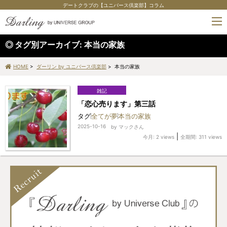
デートクラブの【ユニバース倶楽部】コラム
tog
nav
タグ別アーカイブ:
本当の家族
HOME
>
ダーリン by ユニバース倶楽部
> 本当の家族
雑記
「恋心売ります」第三話
タグ
全てが夢
本当の家族
2025-10-16
by
マックさん
|
今月: 2 views
全期間: 311 views