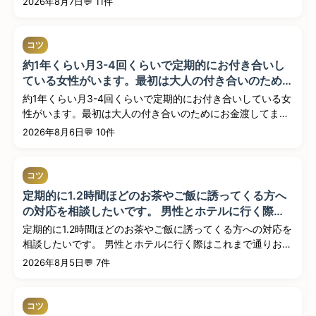
2026年8月7日
💬 11件
コツ
約1年くらい月3-4回くらいで定期的にお付き合いし
ている女性がいます。最初は大人の付き合いのために
お金渡してましたが、最近は慣れたせいか僕が歳とっ
約1年くらい月3-4回くらいで定期的にお付き合いしている女
てせいか、逆にお金渡すために大人の付き合いをして
性がいます。最初は大人の付き合いのためにお金渡してまし
る感覚...
たが、最...
2026年8月6日
💬 10件
コツ
定期的に1.2時間ほどのお茶やご飯に誘ってくる方へ
の対応を相談したいです。 男性とホテルに行く際は
これまで通りお手当をいただいてますが、 最近男性
定期的に1.2時間ほどのお茶やご飯に誘ってくる方への対応を
の会社でのお仕事（月10万ほどの重くない業務）を
相談したいです。 男性とホテルに行く際はこれまで通りお
いただ...
手...
2026年8月5日
💬 7件
コツ