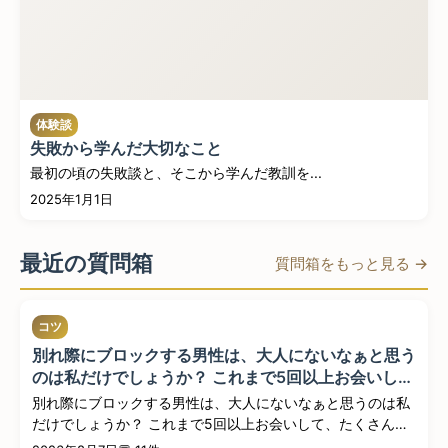
体験談
失敗から学んだ大切なこと
最初の頃の失敗談と、そこから学んだ教訓を...
2025年1月1日
最近の質問箱
質問箱をもっと見る →
コツ
別れ際にブロックする男性は、大人にないなぁと思う
のは私だけでしょうか？ これまで5回以上お会いし
て、たくさんお食事やデートなどをして楽しんだの
別れ際にブロックする男性は、大人にないなぁと思うのは私
に、お別れの際に既読スルーや返信を返さないブロッ
だけでしょうか？ これまで5回以上お会いして、たくさんお
クなどそう...
食事...