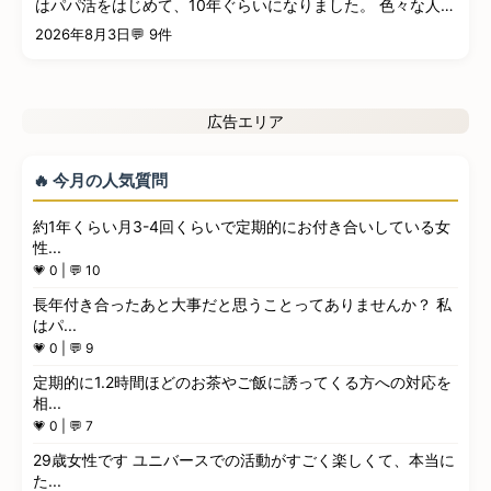
すが合計300人以上に会いました。 その人たちの中
はパパ活をはじめて、10年ぐらいになりました。 色々な人に
でた...
出...
2026年8月3日
💬 9件
広告エリア
🔥 今月の人気質問
約1年くらい月3-4回くらいで定期的にお付き合いしている女
性...
💗 0 | 💬 10
長年付き合ったあと大事だと思うことってありませんか？ 私
はパ...
💗 0 | 💬 9
定期的に1.2時間ほどのお茶やご飯に誘ってくる方への対応を
相...
💗 0 | 💬 7
29歳女性です ユニバースでの活動がすごく楽しくて、本当に
た...