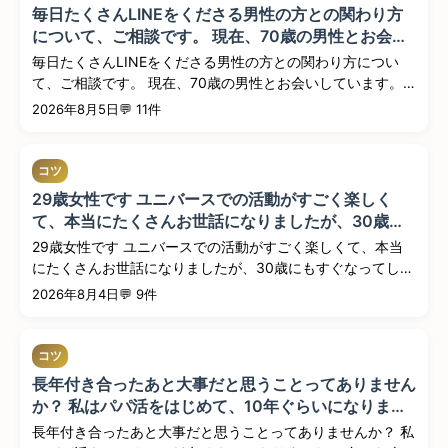
毎日たくさんLINEをくださる男性の方との関わり方
について、ご相談です。 現在、70歳の男性とお会い
しています。年齢を感じさせないほど若々しく、人柄
毎日たくさんLINEをくださる男性の方との関わり方につい
もとても素敵な方で、私自身も関係は続けていきたい
て、ご相談です。 現在、70歳の男性とお会いしています。
と思...
年...
2026年8月5日
💬 11件
コツ
29歳女性です ユニバースでの活動がすごく楽しく
て、本当にたくさんお世話になりましたが、30歳に
もすぐなってしまうので、そうなるとオファーが来な
29歳女性です ユニバースでの活動がすごく楽しくて、本当
くなるのではないかと心配しています。やはり20代
にたくさんお世話になりましたが、30歳にもすぐなってしま
前半にオ...
うので...
2026年8月4日
💬 9件
コツ
長年付き合ったあと大事だと思うことってありません
か？ 私はパパ活をはじめて、10年ぐらいになりまし
た。 色々な人に出会って、別れてを繰り返していま
長年付き合ったあと大事だと思うことってありませんか？ 私