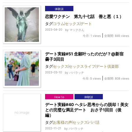
体験談
恋愛ワクチン 第九十七話 善と悪（１）
タグ
コラム
セックス
デート
2023-04-20
by
マックさん
|
今月: 1 views
全期間: 845 views
デート実録#51 念願叶ったのだが？@新宿
曇子3回目
タグ
セックス
セックスライフ
デート倶楽部
2023-03-10
by
パパラッチ
|
今月: 5 views
全期間: 808 views
How to
体験談
デート実録#40 ヘタレ思考からの脱却！美女
との完璧な満足デート おさ子1回目（後
編）
タグ
お客様の声
セックス
パパ活
2022-11-21
by
パパラッチ