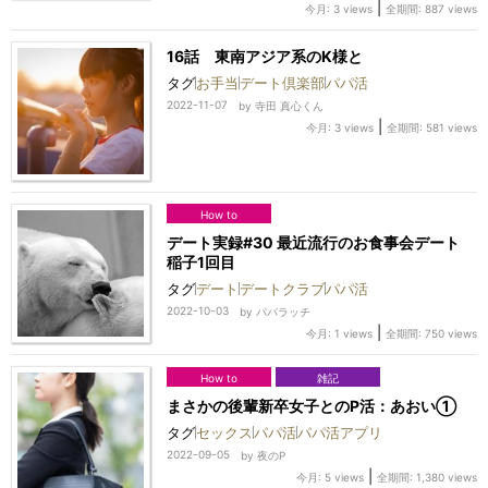
|
今月: 3 views
全期間: 887 views
16話 東南アジア系のK様と
タグ
お手当
デート倶楽部
パパ活
2022-11-07
by
寺田 真心くん
|
今月: 3 views
全期間: 581 views
How to
デート実録#30 最近流行のお食事会デート
稲子1回目
タグ
デート
デートクラブ
パパ活
2022-10-03
by
パパラッチ
|
今月: 1 views
全期間: 750 views
How to
雑記
まさかの後輩新卒女子とのP活：あおい①
タグ
セックス
パパ活
パパ活アプリ
2022-09-05
by
夜のP
|
今月: 5 views
全期間: 1,380 views