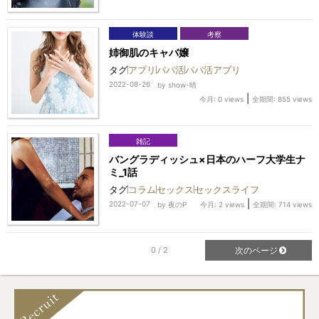
体験談
考察
姉御肌のキャバ嬢
タグ
アプリ
パパ活
パパ活アプリ
2022-08-26
by
show-晴
|
今月: 0 views
全期間: 855 views
雑記
バングラディッシュ×日本のハーフ大学生ナ
ミ_1話
タグ
コラム
セックス
セックスライフ
|
2022-07-07
by
夜のP
今月: 2 views
全期間: 714 views
0 / 2
次のページ