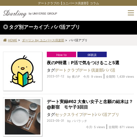
デートクラブの【ユニバース倶楽部】コラム
tog
nav
タグ別アーカイブ:
パパ活アプリ
HOME
>
ダーリン by ユニバース倶楽部
> パパ活アプリ
How to
体験談
夜のP特選：P活で気をつけること5選
タグ
デートクラブ
デート倶楽部
パパ活
|
2023-07-12
by
夜のP
今月: 9 views
全期間: 1,439 views
デート実録#62 大食い女子と念願の結末は？
@新宿 モヤ子3回目
タグ
セックスライフ
デート
パパ活アプリ
2023-05-31
by
パパラッチ
|
今月: 5 views
全期間: 871 views