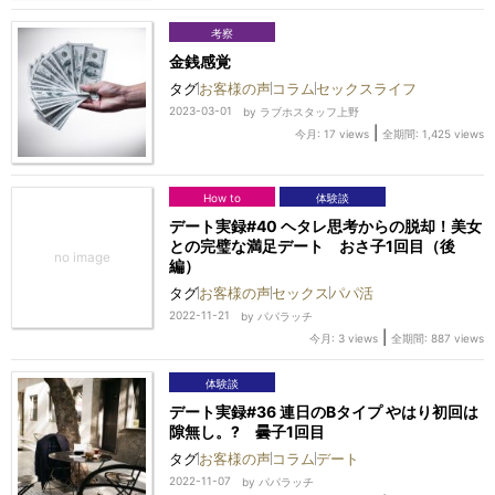
考察
金銭感覚
タグ
お客様の声
コラム
セックスライフ
2023-03-01
by
ラブホスタッフ上野
|
今月: 17 views
全期間: 1,425 views
How to
体験談
デート実録#40 ヘタレ思考からの脱却！美女
との完璧な満足デート おさ子1回目（後
編）
タグ
お客様の声
セックス
パパ活
2022-11-21
by
パパラッチ
|
今月: 3 views
全期間: 887 views
体験談
デート実録#36 連日のBタイプ やはり初回は
隙無し。? 曇子1回目
タグ
お客様の声
コラム
デート
2022-11-07
by
パパラッチ