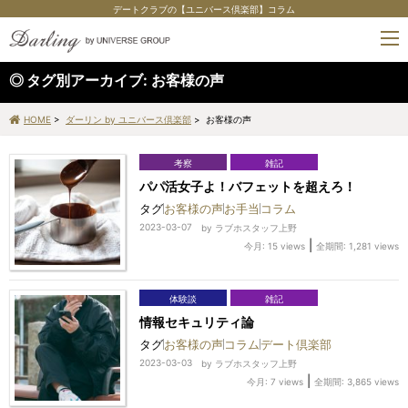
デートクラブの【ユニバース倶楽部】コラム
tog
nav
タグ別アーカイブ:
お客様の声
HOME
>
ダーリン by ユニバース倶楽部
> お客様の声
考察
雑記
パパ活女子よ！バフェットを超えろ！
タグ
お客様の声
お手当
コラム
2023-03-07
by
ラブホスタッフ上野
|
今月: 15 views
全期間: 1,281 views
体験談
雑記
情報セキュリティ論
タグ
お客様の声
コラム
デート倶楽部
2023-03-03
by
ラブホスタッフ上野
|
今月: 7 views
全期間: 3,865 views