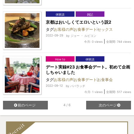
体験談
雑記
京都はおいしくてエロいという説2
タグ
お客様の声
お食事デート
セックス
2022-09-29
by
ジョー ・ ルビコン
|
今月: 0 views
全期間: 744 views
How to
体験談
デート実録#23 お食事会デート。初めて企画
しちゃいました
タグ
お客様の声
お食事デート
お食事会
2022-09-12
by
パパラッチ
|
今月: 1 views
全期間: 517 views
前のページ
4 / 6
次のページ