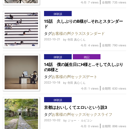
|
今月: 7 views
全期間: 735 views
体験談
15話 久しぶりのB様が…それとスタンダー
ド
タグ
お客様の声
クラス
スタンダード
2022-10-21
by
寺田 真心くん
|
今月: 4 views
全期間: 790 views
体験談
雑記
14話 僕の誕生日にH様と…そして久しぶり
のB様と
タグ
お客様の声
セックス
デート
2022-10-18
by
寺田 真心くん
|
今月: 1 views
全期間: 630 views
体験談
京都はおいしくてエロいという説3
タグ
お客様の声
セックス
セックスライフ
2022-10-02
by
ジョー ・ ルビコン
|
今月: 0 views
全期間: 896 views