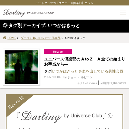
デートクラブの【ユニバース倶楽部】コラム
tog
nav
タグ別アーカイブ:
いつかはきっと
HOME
>
ダーリン by ユニバース倶楽部
> いつかはきっと
How to
ユニバース倶楽部の A to Z —A 全ての始まり
お手当から—
タグ
いつかはきっと
鼻血を出している男性会員
2025-10-04
by
ジョー ・ ルビコン
|
今月: 28 views
全期間: 1,164 views